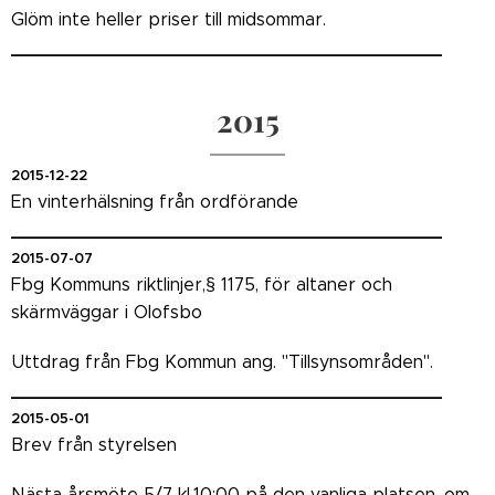
Glöm inte heller priser till midsommar.
_______________________________________
2015
2015-12-22
En vinterhälsning från ordförande
_______________________________________
2015-07-07
Fbg Kommuns riktlinjer,§ 1175, för altaner och
skärmväggar i Olofsbo
Uttdrag från Fbg Kommun ang. "Tillsynsområden".
_______________________________________
2015-05-01
Brev från styrelsen
Nästa årsmöte 5/7 kl.10:00 på den vanliga platsen, om