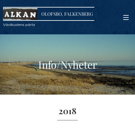
OLOFSBO, FALKENBERG
Västkustens pärla
Info/Nyheter
2018