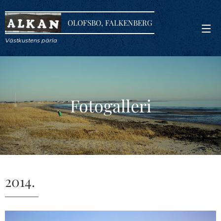
OLOFSBO, FALKENBERG
Västkustens pärla
Fotogalleri
2014.