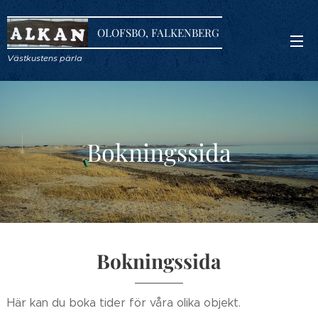
OLOFSBO, FALKENBERG
Västkustens pärla
Bokningssida
Bokningssida
Här kan du boka tider för våra olika objekt.