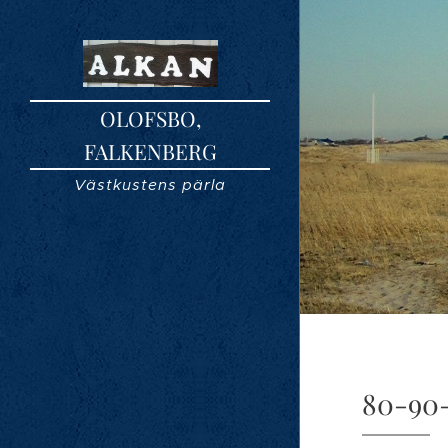
OLOFSBO,
FALKENBERG
Västkustens pärla
80-90-