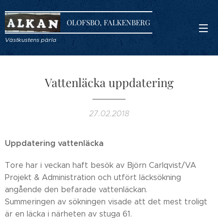
OLOFSBO, FALKENBERG
Västkustens pärla
Vattenläcka uppdatering
27.02.2018
Uppdatering vattenläcka
Tore har i veckan haft besök av Björn Carlqvist/VA
Projekt & Administration och utfört läcksökning
angående den befarade vattenläckan.
Summeringen av sökningen visade att det mest troligt
är en läcka i närheten av stuga 61.