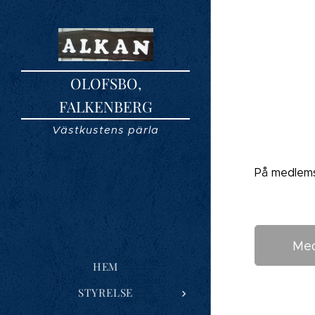
OLOFSBO,
FALKENBERG
Västkustens pärla
På medlems
Me
HEM
STYRELSE