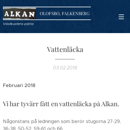
OLOFSBO, FALKENBERG
Västkustens pärla
Vattenläcka
03.02.2018
Februari 2018
Vi har tyvärr fått en vattenläcka på Alkan.
Någonstans på ledningen som berör stugorna 27-29,
36-38, 50-52, 59-61 och 66.