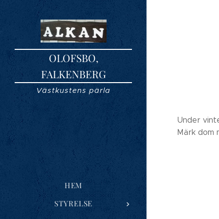
OLOFSBO,
FALKENBERG
Västkustens pärla
Under vinte
Märk dom m
HEM
STYRELSE