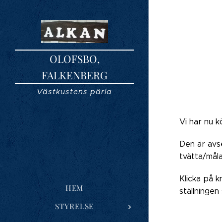
OLOFSBO,
FALKENBERG
Västkustens pärla
Vi har nu k
Den är avs
tvätta/måla
Klicka på k
HEM
ställningen 
STYRELSE