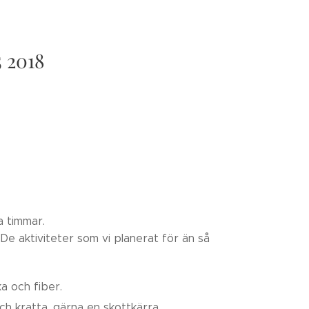
5 2018
a timmar.
e aktiviteter som vi planerat för än så
ka och fiber.
ch kratta, gärna en skottkärra