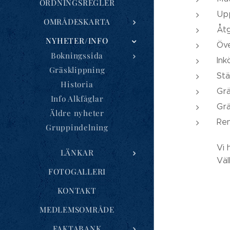
ORDNINGSREGLER
Upp
OMRÅDESKARTA
Åtg
NYHETER/INFO
Öve
Bokningssida
Ink
Gräsklippning
Stä
Historia
Grä
Info Alkfåglar
Grä
Äldre nyheter
Ren
Gruppindelning
Vi 
LÄNKAR
Väl
FOTOGALLERI
KONTAKT
MEDLEMSOMRÅDE
FAKTABANK