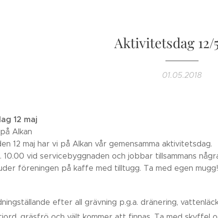
Aktivitetsdag 12/
01.05.2018
dag 12 maj
på Alkan
en 12 maj har vi på Alkan vår gemensamma aktivitetsdag.
l. 10.00 vid servicebyggnaden och jobbar tillsammans någr
uder föreningen på kaffe med tilltugg. Ta med egen mugg!D
dningställande efter all grävning p.g.a. dränering, vattenläc
jord, gräsfrö och vält kommer att finnas. Ta med skyffel o