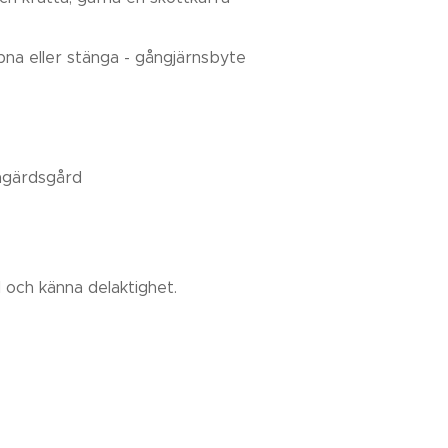
pna eller stänga - gångjärnsbyte
engärdsgård
l och känna delaktighet.