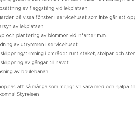
sättning av flaggstång vid lekplatsen
ärder på vissa fönster i servicehuset som inte går att öp
rsyn av lekplatsen
öp och plantering av blommor vid infarter m.m.
dning av utrymmen i servicehuset
sklippning/trimning i området runt staket, stolpar och st
sklippning av gångar till havet
sning av boulebanan
hoppas att så många som möjligt vill vara med och hjälpa til
komna! Styrelsen