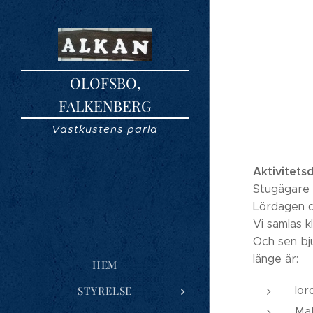
OLOFSBO,
FALKENBERG
Västkustens pärla
Aktivitets
Stugägare 
Lördagen d
Vi samlas k
Och sen bj
länge är:
HEM
STYRELSE
Ior
Mat