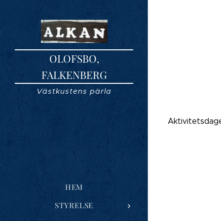
OLOFSBO,
FALKENBERG
Västkustens pärla
Aktivitetsdag
HEM
STYRELSE