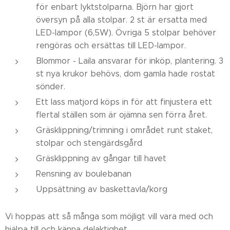
för enbart lyktstolparna. Björn har gjort
översyn på alla stolpar. 2 st är ersatta med
LED-lampor (6,5W). Övriga 5 stolpar behöver
rengöras och ersättas till LED-lampor.
Blommor - Laila ansvarar för inköp, plantering. 3
st nya krukor behövs, dom gamla hade rostat
sönder.
Ett lass matjord köps in för att finjustera ett
flertal ställen som är ojämna sen förra året.
Gräsklippning/trimning i området runt staket,
stolpar och stengärdsgård
Gräsklippning av gångar till havet
Rensning av boulebanan
Uppsättning av baskettavla/korg
Vi hoppas att så många som möjligt vill vara med och
hjälpa till och känna delaktighet.